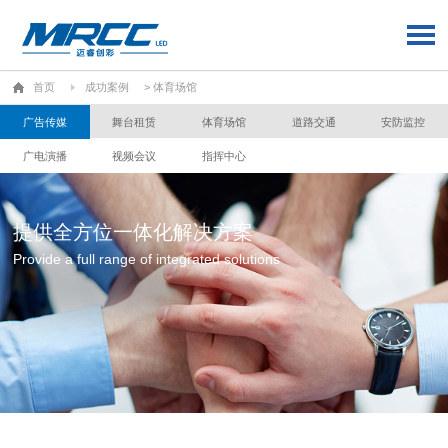
首页
成功案例
> 体育场馆
广告传媒
舞台租赁
体育场馆
道路交通
安防监控
广电演播
视频会议
指挥中心
提供全方位一体化解决方案
Provide a full range of integrated solutions