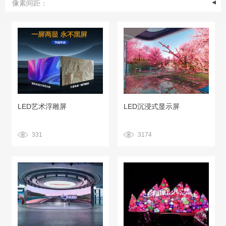
像素间距：
LED艺术浮雕屏
LED沉浸式显示屏
331
3174